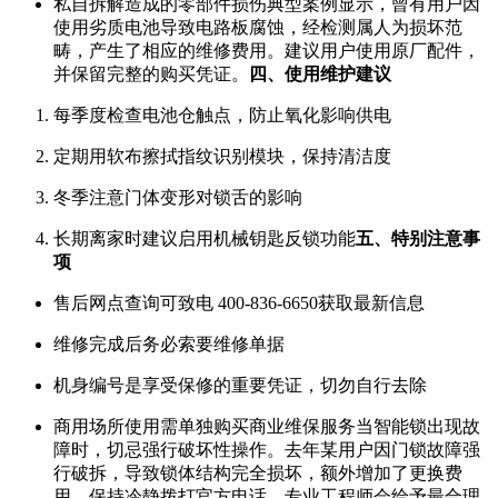
私自拆解造成的零部件损伤典型案例显示，曾有用户因
使用劣质电池导致电路板腐蚀，经检测属人为损坏范
畴，产生了相应的维修费用。建议用户使用原厂配件，
并保留完整的购买凭证。
四、使用维护建议
每季度检查电池仓触点，防止氧化影响供电
定期用软布擦拭指纹识别模块，保持清洁度
冬季注意门体变形对锁舌的影响
长期离家时建议启用机械钥匙反锁功能
五、特别注意事
项
售后网点查询可致电
400-836-6650
获取最新信息
维修完成后务必索要维修单据
机身编号是享受保修的重要凭证，切勿自行去除
商用场所使用需单独购买商业维保服务当智能锁出现故
障时，切忌强行破坏性操作。去年某用户因门锁故障强
行破拆，导致锁体结构完全损坏，额外增加了更换费
用。保持冷静拨打官方电话，专业工程师会给予最合理