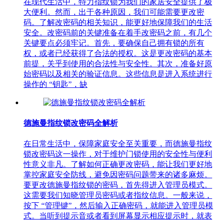
在现代生活中，特力指纹锁为我们的家居安全提供了极
大便利。然而，出于各种原因，我们可能需要更改密
码。了解改密码的相关知识，能更好地保障我们的生活
安全。改密码前的关键准备在着手改密码之前，有几个
关键要点必须牢记。首先，要确保自己拥有锁的所有
权，或者已经获得了合法的授权。这是更改密码的基本
前提，关乎到使用的合法性与安全性。其次，准备好原
始密码以及相关的验证信息。这些信息是进入系统进行
操作的 “钥匙”，缺
德施曼指纹锁改密码全解析
在日常生活中，保障家庭安全至关重要，而德施曼指纹
锁改密码这一操作，对于维护门锁使用的安全性与便利
性意义非凡。了解如何正确更改密码，能让我们更好地
掌控家庭安全防线，避免因密码问题带来的诸多麻烦。
要更改德施曼指纹锁的密码，首先得进入管理员模式。
这需要我们知晓管理员密码或者指纹信息。一般来说，
按下 “管理键”，然后输入正确密码，就能进入管理员模
式。当听到提示音或者看到屏幕显示相应提示时，就表