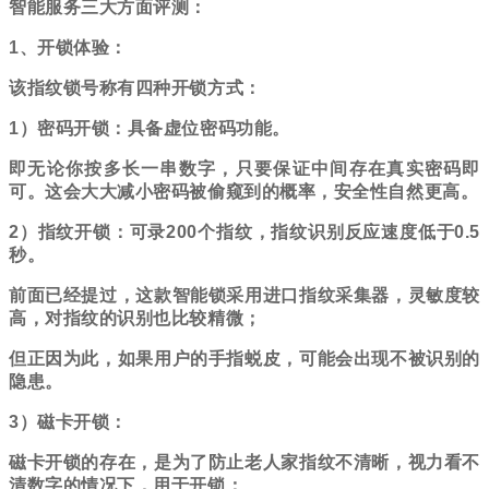
智能服务三大方面评测：
1、开锁体验：
该指纹锁号称有四种开锁方式：
1）密码开锁：具备虚位密码功能。
即无论你按多长一串数字，只要保证中间存在真实密码即
可。这会大大减小密码被偷窥到的概率，安全性自然更高。
2）指纹开锁：可录200个指纹，指纹识别反应速度低于0.5
秒。
前面已经提过，这款智能锁采用进口指纹采集器，灵敏度较
高，对指纹的识别也比较精微；
但正因为此，如果用户的手指蜕皮，可能会出现不被识别的
隐患。
3）磁卡开锁：
磁卡开锁
的存在，是为了防止老人家指纹不清晰，视力看不
清数字的情况下，用于开锁；