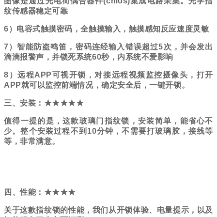
图像是通过光电荷偶合器件
(cmos)
集成电路采集。光学指
纹传感器稳定可靠
6）电容式触摸密码，全触摸输入，触摸感知反应速度灵敏
7）
智能防盗鸣笛，密码连经输入错误超过
5
次，并会发出
滴滴报警声，并锁死系统
60
秒，内系统不爱影响
8）
远程
APP
可视开锁，对接远程视频监控摄像头，打开
APP
就可以监控前端情况，确定安全后，一键开锁。
三、安装：
★★★★★
值得一提的是，这款玻璃门指纹锁，安装简单，
能省心不
少。整个安装过程不到
10分钟，不需要打玻璃胶，接线等
等，非常满意。
四、性能：
★★★★
关于这款指纹锁的性能，我们从开锁体验、电量提示，以及