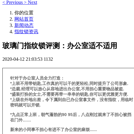
<
Previous
>
Next
你的位置
网站首页
新闻动态
指纹锁资讯
玻璃门指纹锁评测：办公室适不适用
2020-04-12 21:03:53
1132
针对于办公室人员全力打造：
*上班不用带钥匙,工作真的可以干的更轻松,同时提升了公司形象.
*总裁.经理可以放心从容地进出办公室,不用担心
重要物品
被盗
.
*盛装打扮的女士,不需要再带一串串的钥匙,你可以更优雅更方便.
*上级在外地出差，令下属到自已办公室拿文件，没有指纹，用临时
密码就可以开锁.
*
九点正常上班，朝气蓬勃
的
90 95后，
八点刚过就来了
不担心
被挡
在门外
……
新来的小同事不担心有进不了办公室的麻烦......