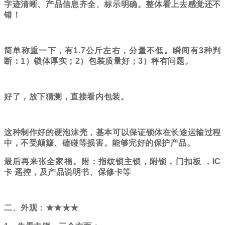
字迹清晰、产品信息齐全、标示明确。整体
看上去
感觉还不
错！
简单称重一下，有1.7
公斤左右，分量不低。瞬间有
3种判
断：1）锁体厚
实；
2）包装质量好；3）秤有问题。
好了，放下猜测，直接看内包装。
这种制作好的硬泡沫壳，基本可以保证锁体在长途运输过程
中，不受颠簸、磕碰等损害。能够完好的保护产品。
最后再来张全家福。附：
指纹锁主锁，附锁，门扣板
，
IC
卡 遥控，及
产品说明书、保修卡等
二、外观：
★★★★