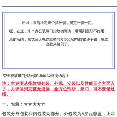
所以，果断决定按个指纹锁，搞定
一切
一切。
呢，在这，来
个
办公玻璃门
指纹锁评测，看看到底好不好用！
思前后想
，感觉
荣天视
这款
型号
R-500A2
指纹锁还不错，就拿
这款来解剖了。
荣天视玻璃门
指纹锁
R-500A2
评测
约
起！
注：本评测从指纹锁包装、外观、安装以及性能四个方面入
手，力求做到完整无遗漏，全方位剖析，
亲门，可不要
错过
哦。
一、包装：
★★★★☆
包装分外包装和内包装两部分。外包装为
5层瓦
彩盒
，上印