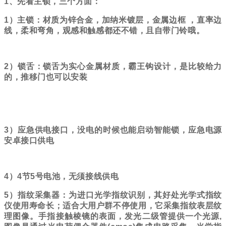
1、先看主锁，三个方面：
1）主锁：材质为锌合金，加纳米镀层，
金属边框
，直率边
线，柔和弯角，
观感和触感都还不错，且自带门铃哦。
2）锁舌：锁舌为实心金属材质，霸王钩设计，是比较给力
的，推移门也可以安装
3）应急供电接口，没电的时候也能启动智能锁，应急电源
安卓接口供电
4）4
节
5
号电池，无须接线供电
5）指纹采集器：为进口光学指纹识别，其好处
光学式指纹
仪使用寿命长；适合大用户群不停使用，它采集指纹表层纹
理图像。手指接触棱镜的表面，发光二级管提供一个光源
,