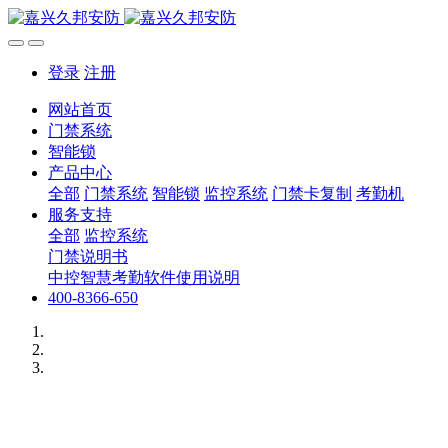
登录
注册
网站首页
门禁系统
智能锁
产品中心
全部
门禁系统
智能锁
监控系统
门禁卡复制
考勤机
服务支持
全部
监控系统
门禁说明书
中控智慧考勤软件使用说明
400-8366-650