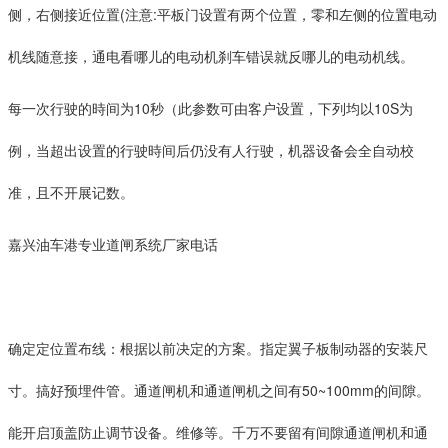
侧，右侧接近位置(注意:平板门设置有两个位置，零和左侧的位置电动
机线随意接，通电看哪儿的电动机刹车错误就反哪儿的电动机线。
每一次行驶的時间为10秒（此参数可由客户设置，下列均以10S为
例，当超出设置的行驶時间后仍没有人行驶，机器设备会全自动校
准，且不开展记数。
嘉兴油车港专业道闸系统厂家电话
确定定位置布线：根据以前决定的方案。指定翼子板制动器的安装尺
寸。搞好预埋件管。通道闸机和通道闸机之间有50~100mm的间隙。
能开启顶盖防止调节设备。维修等。千万不要留有间隙通道闸机和通