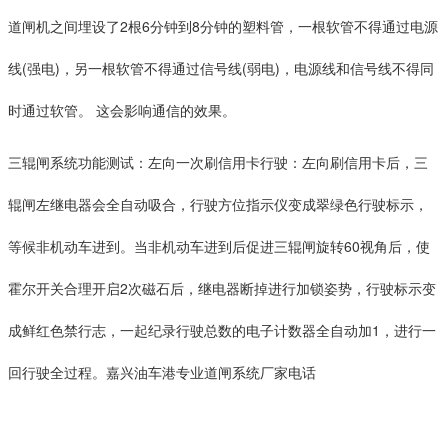
道闸机之间埋设了2根6分钟到8分钟的塑料管，一根软管不得通过电源
线(强电)，另一根软管不得通过信号线(弱电)，电源线和信号线不得同
时通过软管。 这会影响通信的效果。
三辊闸系统功能测试：左向一次刷信用卡行驶：左向刷信用卡后，三
辊闸左继电器会全自动吸合，行驶方位指示仪变成翠绿色行驶标示，
等候非机动车进到。当非机动车进到后促进三辊闸旋转60视角后，使
霍尔开关合理开启2次磁石后，继电器断掉进行加锁姿势，行驶标示变
成鲜红色禁行志，一起纪录行驶总数的电子计数器全自动加1，进行一
回行驶全过程。
嘉兴油车港专业道闸系统厂家电话