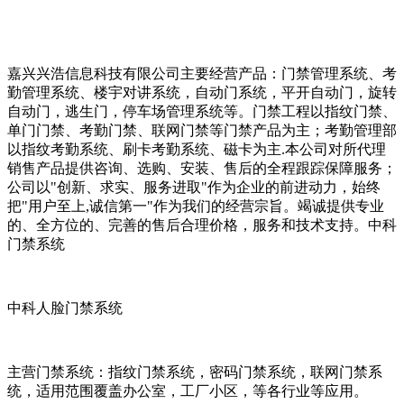
嘉兴兴浩信息科技有限公司主要经营产品：门禁管理系统、考
勤管理系统、楼宇对讲系统，自动门系统，平开自动门，旋转
自动门，逃生门，停车场管理系统等。门禁工程以指纹门禁、
单门门禁、考勤门禁、联网门禁等门禁产品为主；考勤管理部
以指纹考勤系统、刷卡考勤系统、磁卡为主.本公司对所代理
销售产品提供咨询、选购、安装、售后的全程跟踪保障服务；
公司以"创新、求实、服务进取"作为企业的前进动力，始终
把"用户至上,诚信第一"作为我们的经营宗旨。竭诚提供专业
的、全方位的、完善的售后合理价格，服务和技术支持。中科
门禁系统
中科人脸门禁系统
主营门禁系统：指纹门禁系统，密码门禁系统，联网门禁系
统，适用范围覆盖办公室，工厂小区，等各行业等应用。